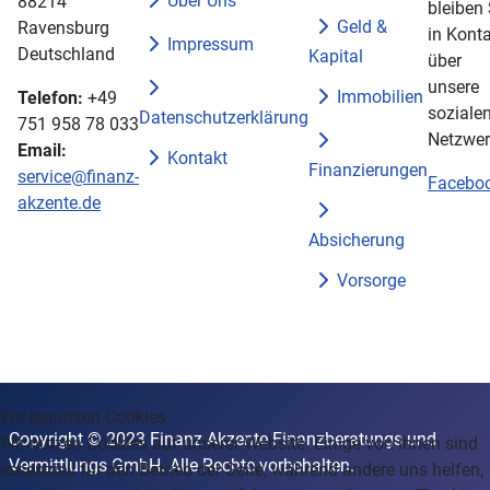
Über Uns
88214
bleiben 
Geld &
Ravensburg
in Konta
Impressum
Deutschland
Kapital
über
unsere
Immobilien
Telefon:
+49
soziale
Datenschutzerklärung
751 958 78 033
Netzwer
Email:
Kontakt
Finanzierungen
service@finanz-
Facebo
akzente.de
Absicherung
Vorsorge
Wir benutzen Cookies
Copyright © 2023 Finanz Akzente Finanzberatungs und
Wir nutzen Cookies auf unserer Website. Einige von ihnen sind
Vermittlungs GmbH. Alle Rechte vorbehalten.
essenziell für den Betrieb der Seite, während andere uns helfen,