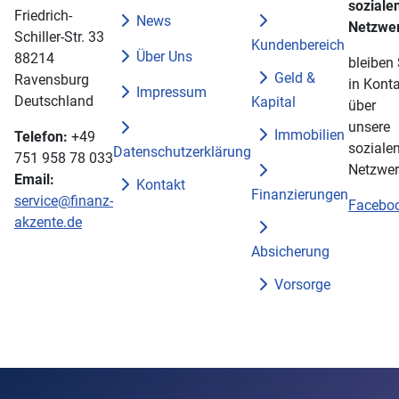
soziale
Friedrich-
News
Netzwe
Schiller-Str. 33
Kundenbereich
Über Uns
88214
bleiben 
Geld &
Ravensburg
in Konta
Impressum
Deutschland
Kapital
über
unsere
Immobilien
Telefon:
+49
soziale
Datenschutzerklärung
751 958 78 033
Netzwer
Email:
Kontakt
Finanzierungen
service@finanz-
Facebo
akzente.de
Absicherung
Vorsorge